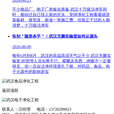
2026-06-23
不少食品厂、电子厂老板在筹备 武汉十万级洁净车间
时，都动过自己找人装的念头，觉得净化工程看着就是
装板材、接管道，能省一笔施工费。但真正干过的人都
清楚，十万级洁净车
告别＂隐形杀手＂！武汉无菌实验室如何从源头
2026-06-09
每年6月到8月，武汉的高温高湿天气让不少 武汉无菌实
验室 的管理人员头疼不已。霉菌这东西，肉眼不一定看
得见，但一旦在洁净环境里扎了根，对药品、食品、电
子元器件的影响是实
返回顶部
联系人：汪经理 电话：13720299923