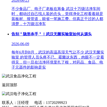
2026-06-23
不少食品厂、电子厂老板在筹备 武汉十万级洁净车间
时，都动过自己找人装的念头，觉得净化工程看着就是
装板材、接管道，能省一笔施工费。但真正干过的人都
清楚，十万级洁净车
告别＂隐形杀手＂！武汉无菌实验室如何从源头
2026-06-09
每年6月到8月，武汉的高温高湿天气让不少 武汉无菌实
验室 的管理人员头疼不已。霉菌这东西，肉眼不一定看
得见，但一旦在洁净环境里扎了根，对药品、食品、电
子元器件的影响是实
返回顶部
联系人：汪经理 电话：13720299923