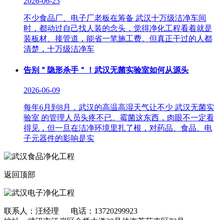
2026-06-23
不少食品厂、电子厂老板在筹备 武汉十万级洁净车间
时，都动过自己找人装的念头，觉得净化工程看着就是
装板材、接管道，能省一笔施工费。但真正干过的人都
清楚，十万级洁净车
告别＂隐形杀手＂！武汉无菌实验室如何从源头
2026-06-09
每年6月到8月，武汉的高温高湿天气让不少 武汉无菌实
验室 的管理人员头疼不已。霉菌这东西，肉眼不一定看
得见，但一旦在洁净环境里扎了根，对药品、食品、电
子元器件的影响是实
返回顶部
联系人：汪经理 电话：13720299923