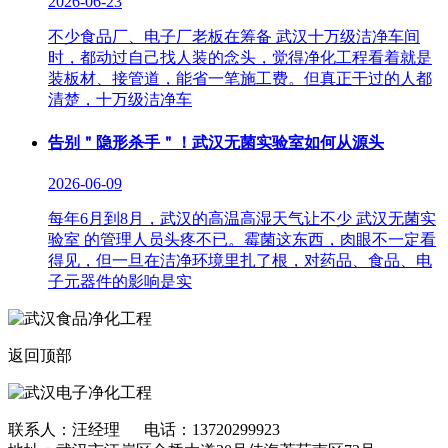
2026-06-23
不少食品厂、电子厂老板在筹备 武汉十万级洁净车间
时，都动过自己找人装的念头，觉得净化工程看着就是
装板材、接管道，能省一笔施工费。但真正干过的人都
清楚，十万级洁净车
告别＂隐形杀手＂！武汉无菌实验室如何从源头
2026-06-09
每年6月到8月，武汉的高温高湿天气让不少 武汉无菌实
验室 的管理人员头疼不已。霉菌这东西，肉眼不一定看
得见，但一旦在洁净环境里扎了根，对药品、食品、电
子元器件的影响是实
返回顶部
联系人：汪经理 电话：13720299923